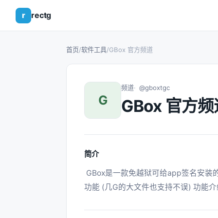
r
rectg
首页
/
软件工具
/
GBox 官方频道
频道
@gboxtgc
G
GBox 官方频
简介
 GBox是一款免越狱可给app签名安装的工具，具有ipa补签、ipa安装下载、视频下载等
功能 (几G的大文件也支持不误) 功能介绍