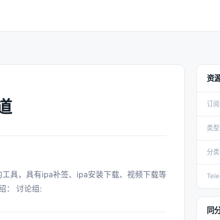
资
道
订阅
类型
分类
Tel
： 讨论组: 
同