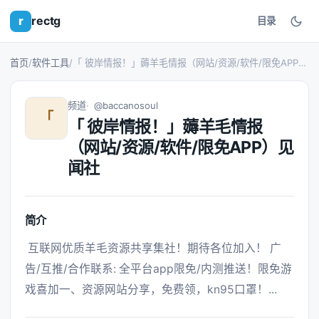
r
rectg
目录
首页
/
软件工具
/
「 彼岸情报！」薅羊毛情报（网站/资源/软件/限免APP）见闻社
频道
@baccanosoul
「
「 彼岸情报！」薅羊毛情报
（网站/资源/软件/限免APP）见
闻社
简介
 互联网优质羊毛资源共享集社！期待各位加入！ 广
告/互推/合作联系: 全平台app限免/内测推送！限免游
戏喜加一、资源网站分享，免费领，kn95口罩！... 