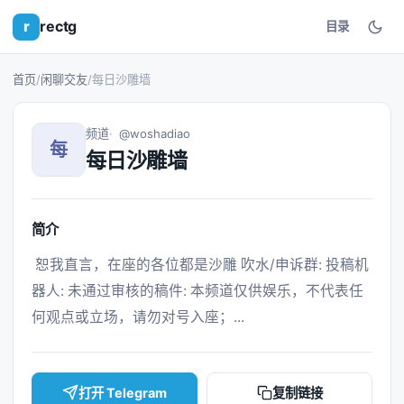
r
rectg
目录
首页
/
闲聊交友
/
每日沙雕墙
频道
@woshadiao
每
每日沙雕墙
简介
 恕我直言，在座的各位都是沙雕 吹水/申诉群: 投稿机
器人: 未通过审核的稿件: 本频道仅供娱乐，不代表任
何观点或立场，请勿对号入座；... 
打开 Telegram
复制链接