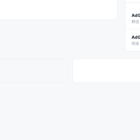
Ad
群组 
Ad
频道 