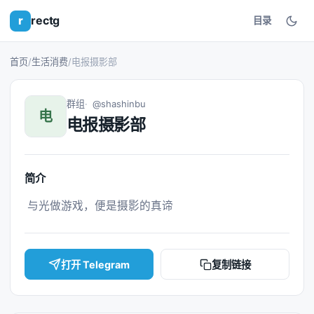
r
rectg
目录
首页
/
生活消费
/
电报摄影部
群组
@shashinbu
电
电报摄影部
简介
 与光做游戏，便是摄影的真谛 
打开 Telegram
复制链接