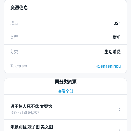
资源信息
成员
321
类型
群组
分类
生活消费
Telegram
@shashinbu
同分类资源
查看全部
语不惊人死不休 文案馆
›
频道 · 订阅 54,707
朱颜别镜 妹子图 美女图
›