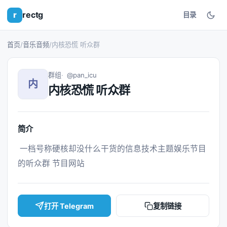
r
rectg
目录
首页
/
音乐音频
/
内核恐慌 听众群
群组
@pan_icu
内
内核恐慌 听众群
简介
 一档号称硬核却没什么干货的信息技术主题娱乐节目
的听众群 节目网站 
打开 Telegram
复制链接