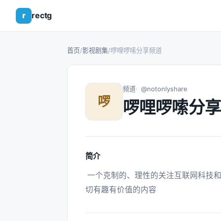
r
rectg
首页
/
影视剧集
/
啰哩啰嗦分享频道
频道
@notonlyshare
啰
啰哩啰嗦分享
简介
 一个克制的、理性的关注互联网科技和人文的频道，也谈谈美食和电影，发现和分享一
切有趣有价值的内容 