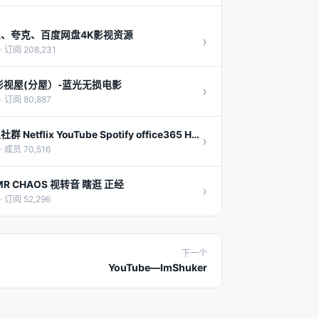
、夸克、百度网盘4K影视资源
›
· 订阅 208,231
影视屋(分屋）-蓝光无损电影
›
· 订阅 80,887
合租社群 Netflix YouTube Spotify office365 Hbo Surge 美剧 等音乐影视聊天机场电影盒子软路由
›
· 成员 70,516
MR CHAOS 视转音 瞎逛 正经
›
· 订阅 52,296
下一个
YouTube—ImShuker