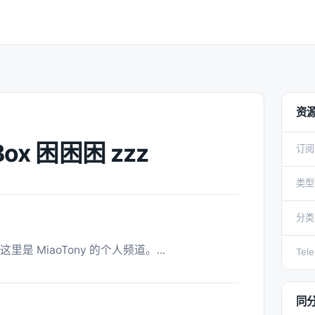
资
 Box 困困困 zzz
订阅
类型
分类
ox. 这里是 MiaoTony 的个人频道。... 
Tel
同