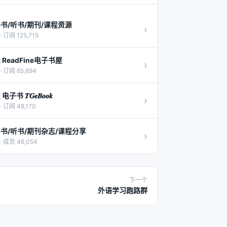
书/听书/期刊/课程资源
›
· 订阅 125,715
 ReadFine电子书屋
›
· 订阅 65,694
子书 𝑻𝑮𝒆𝑩𝒐𝒐𝒌
›
· 订阅 48,170
书/听书/期刊杂志/课程分享
›
· 成员 46,054
下一个
外语学习跑路群