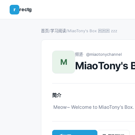
r
rectg
首页
/
学习阅读
/
MiaoTony's Box 困困困 zzz
频道
@miaotonychannel
M
MiaoTony's
简介
 Meow~ Welcome to MiaoTony's B