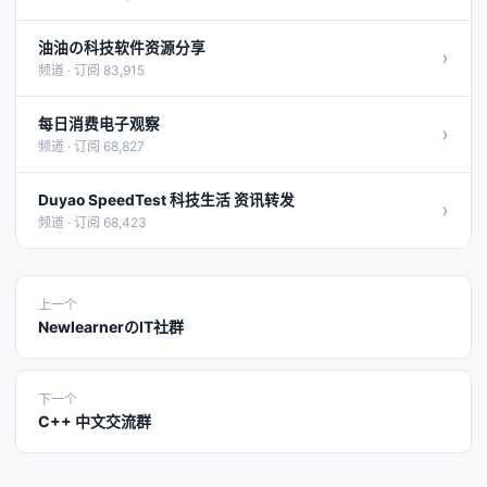
油油の科技软件资源分享
›
频道 · 订阅 83,915
每日消费电子观察
›
频道 · 订阅 68,827
Duyao SpeedTest 科技生活 资讯转发
›
频道 · 订阅 68,423
上一个
NewlearnerのIT社群
下一个
C++ 中文交流群