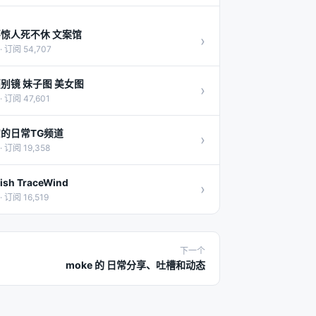
惊人死不休 文案馆
›
· 订阅 54,707
别镜 妹子图 美女图
›
· 订阅 47,601
的日常TG频道
›
· 订阅 19,358
lish TraceWind
›
· 订阅 16,519
下一个
moke 的 日常分享、吐槽和动态