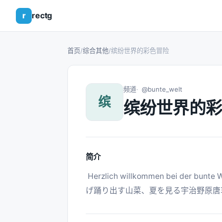
r
rectg
首页
/
综合其他
/
缤纷世界的彩色冒险
频道
@bunte_welt
缤
缤纷世界的彩
简介
 Herzlich willkommen bei der bunte Welt !  /  君と同じ青空  /  Lumis Eterne  /  春を告
げ踊り出す山菜、夏を見る宇治野原唐草.