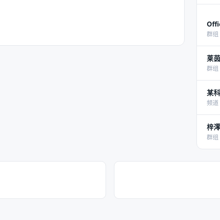
Off
群组 
莱
群组 
某
频道 
梓
群组 