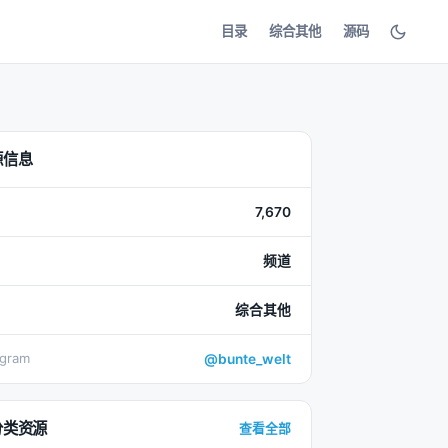
目录
综合其他
源码
源信息
7,670
频道
综合其他
egram
@bunte_welt
分类资源
查看全部