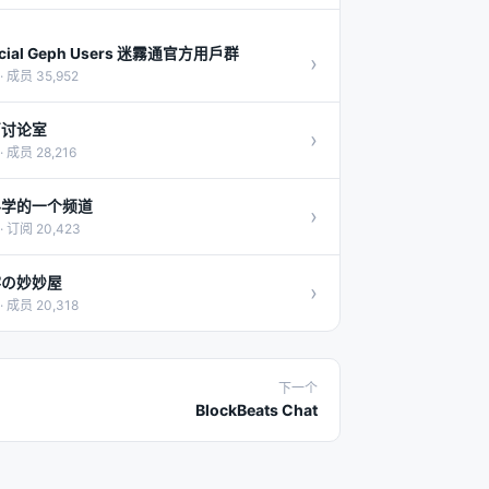
icial Geph Users 迷霧通官方用戶群
›
· 成员 35,952
茵讨论室
›
· 成员 28,216
科学的一个频道
›
· 订阅 20,423
澪の妙妙屋
›
· 成员 20,318
下一个
BlockBeats Chat