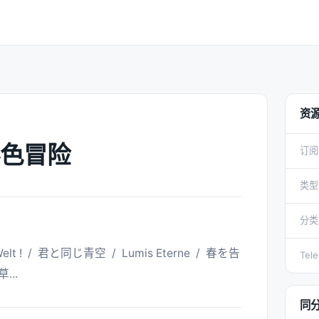
资
色冒险
订阅
类型
分类
Tel
.. 
同