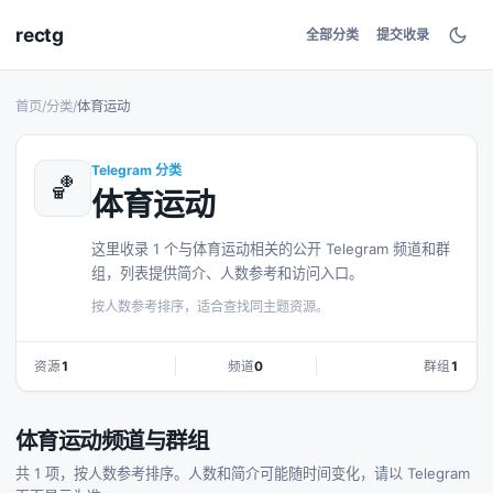
rectg
全部分类
提交收录
首页
/
分类
/
体育运动
Telegram 分类
🏀
体育运动
这里收录 1 个与体育运动相关的公开 Telegram 频道和群
组，列表提供简介、人数参考和访问入口。
按人数参考排序，适合查找同主题资源。
资源
1
频道
0
群组
1
体育运动频道与群组
共 1 项，按人数参考排序。人数和简介可能随时间变化，请以 Telegram