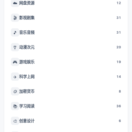
☁️
网盘资源
12
🎬
影视剧集
31
🎵
音乐音频
31
🎐
动漫次元
20
🎮
游戏娱乐
19
✈️
科学上网
14
🪙
加密货币
8
📚
学习阅读
36
🎨
创意设计
6