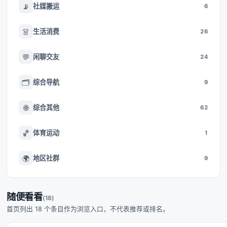
📡
社媒搬运
6
👗
生活消费
26
💬
闲聊交友
24
🗂️
综合导航
9
🌐
综合其他
62
🏀
体育运动
1
🌍
地区社群
9
随便看看
(18)
首页列出 18 个条目作为浏览入口，不代表推荐或排名。